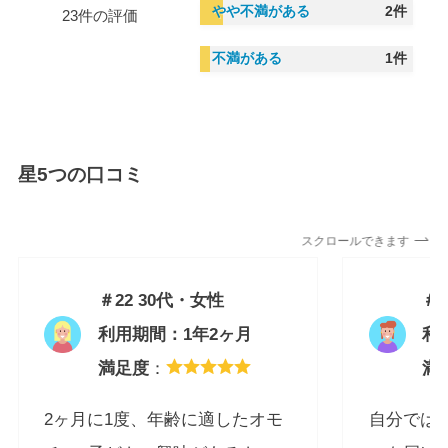
やや不満がある
2件
23件の評価
不満がある
1件
星5つの口コミ
スクロールできます
＃22
30代・女性
＃1
利用期間：1年2ヶ月
利
満足度
：
満
2ヶ月に1度、年齢に適したオモ
自分では