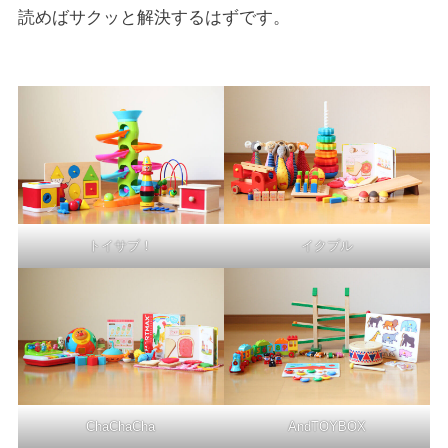
読めばサクッと解決するはずです。
トイサブ！
イクプル
ChaChaCha
AndTOYBOX