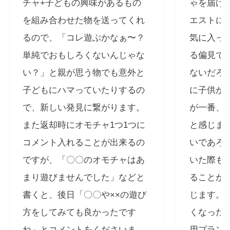
チャ+子どもの興味があるもの
ゃを届け
を組み合わせた物を送ってくれ
エストに
るので、「コレ遊ぶかなぁ〜？
気に入っ
単純でおもしろくないんじゃな
る偏見で
い？」と親が思う物でも意外と
ないだろ
子どもにハマっていたりするの
に子供が
で、新しい発見に繋がります。
が一番、
また返却時にオモチャ1つ1つに
と感じま
コメント入れることが出来るの
いであろ
ですが、「〇〇のオモチャはあ
いた際も
まり遊びませんでした」などと
ることが
書くと、後日「〇〇や××の遊び
じます。
方をしてみても良かったです
くなった
ね」とコメントをくださいま
用プラン