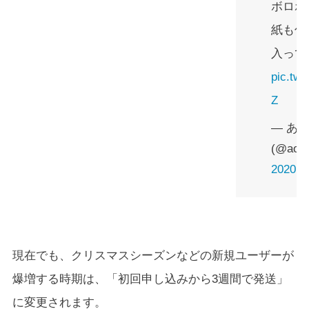
ボロボロ
紙も付
入って
pic.twi
Z
— あお
(@aok
2020
現在でも、クリスマスシーズンなどの新規ユーザーが
爆増する時期は、「初回申し込みから3週間で発送」
に変更されます。