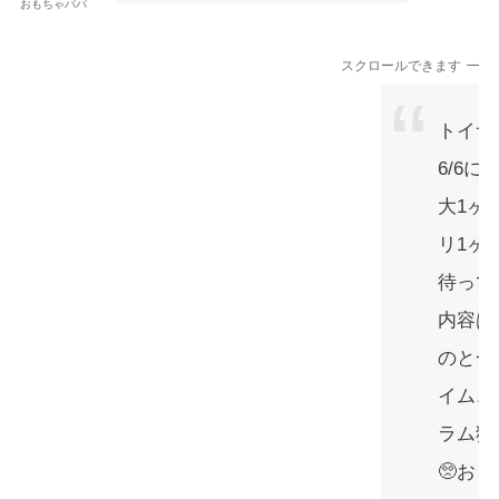
おもちゃパパ
スクロールできます
トイサ
6/6に
大1ヶ
リ1ヶ
待って
内容は
のと一
イム、
ラム狙
🥺お