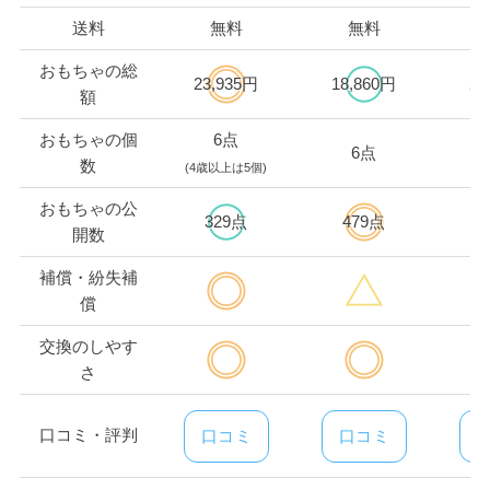
送料
無料
無料
おもちゃの総
23,935円
18,860円
28
額
おもちゃの個
6点
6点
数
(4歳以上は5個)
おもちゃの公
329点
479点
開数
補償・紛失補
償
交換のしやす
さ
口コミ・評判
口コミ
口コミ