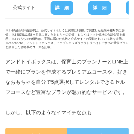
公式サイト
詳 細
詳 細
※1 各項目の評価基準は、公式サイトもしくは実際に利用して調査した結果を相対的に評
価。※2 総額は1歳8ヶ月児に届いたおもちゃの定価、もしくはネット価格の合計金額を表
示。※3 おもちゃの個数は、実際に届いた点数と公式サイトの記載されている数を表示。
※chachacha、アンドトイボックス、イクプルキッズラボラトリーはトイサブの通常プラン
と類似した価格帯のコースを記載。
アンドトイボックスは、保育士のプランナーとLINE上
で一緒にプランを作成するプレミアムコースや、好き
なおもちゃを自分で5点選択してレンタルできるセル
フコースなど豊富なプランが魅力的なサービスです。
しかし、以下のようなイマイチな点も…