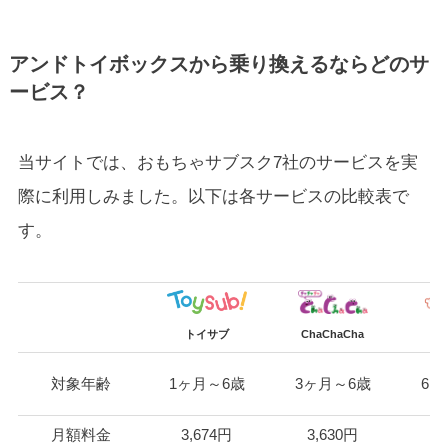
アンドトイボックスから乗り換えるならどのサ
ービス？
当サイトでは、おもちゃサブスク7社のサービスを実
際に利用しみました。以下は各サービスの比較表で
す。
トイサブ
ChaChaCha
イ
対象年齢
1ヶ月～6歳
3ヶ月～6歳
6ヶ
月額料金
3,674円
3,630円
3