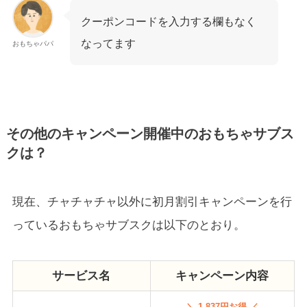
クーポンコードを入力する欄もなく
なってます
おもちゃパパ
その他のキャンペーン開催中のおもちゃサブス
クは？
現在、チャチャチャ以外に初月割引キャンペーンを行
っているおもちゃサブスクは以下のとおり。
サービス名
キャンペーン内容
＼ 1,837円お得 ／