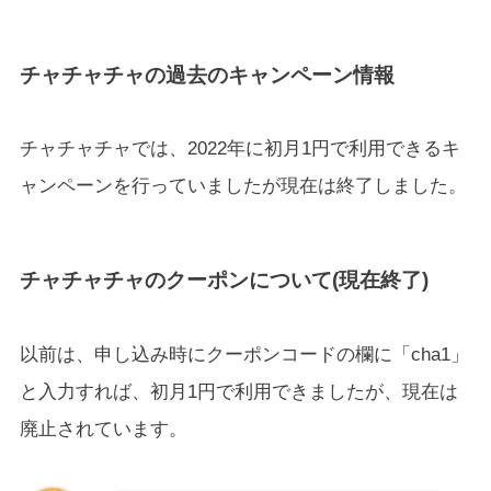
チャチャチャの過去のキャンペーン情報
チャチャチャでは、2022年に初月1円で利用できるキ
ャンペーンを行っていましたが現在は終了しました。
チャチャチャのクーポンについて(現在終了)
以前は、申し込み時にクーポンコードの欄に「cha1」
と入力すれば、初月1円で利用できましたが、現在は
廃止されています。