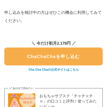
申し込みを検討中の方はぜひこの機会に利用してみて
ください。
＼ 今だけ初月2,178円 ／
ChaChaChaを申し込む
Cha Cha Chaの公式サイトはこちら
あわせて読みたい
おもちゃサブスク「チャチャチ
ャ」の口コミと評判！使ってみた
レビュー