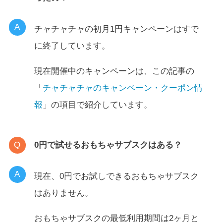
チャチャチャの初月1円キャンペーンはすで
に終了しています。
現在開催中のキャンペーンは、この記事の
「
チャチャチャのキャンペーン・クーポン情
報
」の項目で紹介しています。
0円で試せるおもちゃサブスクはある？
現在、0円でお試しできるおもちゃサブスク
はありません。
おもちゃサブスクの最低利用期間は2ヶ月と