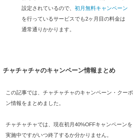
設定されているので、
初月無料キャンペーン
を行っているサービスでも2ヶ月目の料金は
通常通りかかります。
チャチャチャのキャンペーン情報まとめ
この記事では、チャチャチャのキャンペーン・クーポ
ン情報をまとめました。
チャチャチャでは、現在初月40%OFFキャンペーンを
実施中ですがいつ終了するか分かりません。