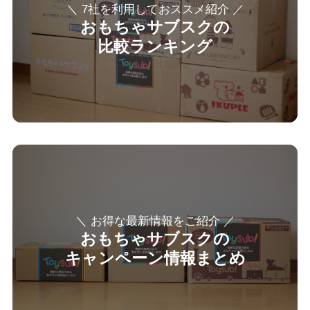
＼ 7社を利用しておススメ紹介 ／
おもちゃサブスクの
比較ランキング
＼ お得な最新情報をご紹介 ／
おもちゃサブスクの
キャンペーン情報まとめ