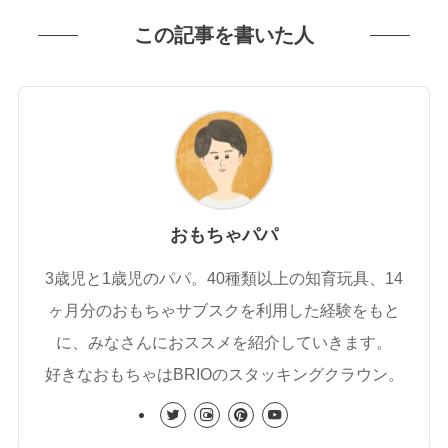
この記事を書いた人
おもちゃパパ
3歳児と1歳児のパパ。40種類以上の知育玩具、14
ヶ月分のおもちゃサブスクを利用した経験をもと
に、みなさんにおススメを紹介していきます。
好きなおもちゃはBRIOのスタッキングクラウン。