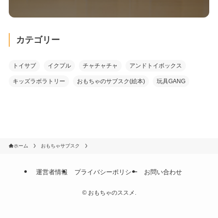
カテゴリー
トイサブ
イクプル
チャチャチャ
アンドトイボックス
キッズラボラトリー
おもちゃのサブスク(絵本)
玩具GANG
ホーム
おもちゃサブスク
運営者情報
プライバシーポリシー
お問い合わせ
©
おもちゃのススメ.