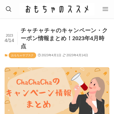
チャチャチャのキャンペーン・ク
2023
ーポン情報まとめ！2023年4月時
4/14
点
2023年4月1日
2023年4月14日
おもちゃサブスク