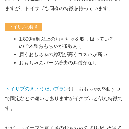
ますが、トイサブも同様の特徴を持っています。
トイサブの特徴
1,800種類以上のおもちゃを取り扱っている
ので木製おもちゃが多数あり
届くおもちゃの総額が高くコスパが高い
おもちゃのパーツ紛失の弁償がなし
トイサブのきょうだいプラン
は、おもちゃが3個ずつ
で固定などの違いはありますがイクプルと似た特徴で
す。
ただ、トイサブは電子系のおもちゃの取り扱いがある