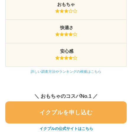
おもちゃ
快適さ
安心感
詳しい調査方法やランキングの根拠はこちら
＼ おもちゃのコスパNo.1 ／
イクプルを申し込む
イクプルの公式サイトはこちら