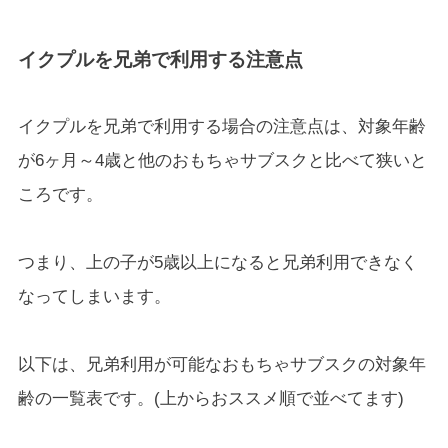
イクプルを兄弟で利用する注意点
イクプルを兄弟で利用する場合の注意点は、対象年齢
が6ヶ月～4歳と他のおもちゃサブスクと比べて狭いと
ころです。
つまり、上の子が5歳以上になると兄弟利用できなく
なってしまいます。
以下は、兄弟利用が可能なおもちゃサブスクの対象年
齢の一覧表です。(上からおススメ順で並べてます)