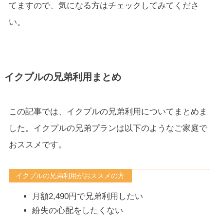
てますので、気になる方はチェックしてみてくださ
い。
イクプルの兄弟利用まとめ
この記事では、イクプルの兄弟利用についてまとめま
した。イクプルの兄弟プランは以下のようなご家庭で
おススメです。
イクプルの兄弟利用がおススメの方
月額2,490円で兄弟利用したい
紛失の心配をしたくない