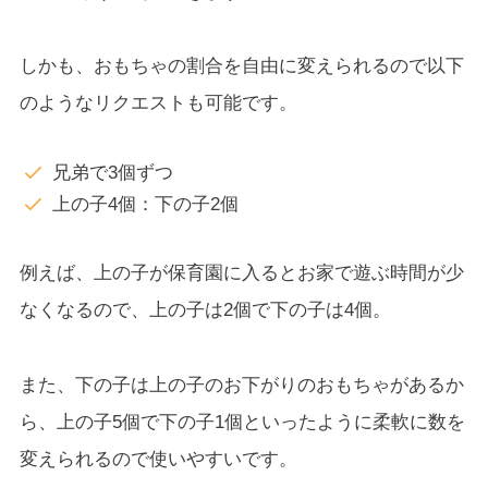
しかも、おもちゃの割合を自由に変えられるので以下
のようなリクエストも可能です。
兄弟で3個ずつ
上の子4個：下の子2個
例えば、上の子が保育園に入るとお家で遊ぶ時間が少
なくなるので、上の子は2個で下の子は4個。
また、下の子は上の子のお下がりのおもちゃがあるか
ら、上の子5個で下の子1個といったように柔軟に数を
変えられるので使いやすいです。