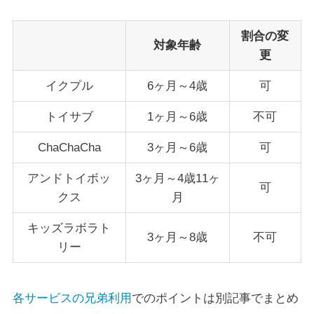
割合の変
対象年齢
更
イクプル
6ヶ月～4歳
可
トイサブ
1ヶ月～6歳
不可
ChaChaCha
3ヶ月～6歳
可
アンドトイボッ
3ヶ月～4歳11ヶ
可
クス
月
キッズラボラト
3ヶ月～8歳
不可
リー
各サービスの兄弟利用
でのポイントは別記事でまとめ