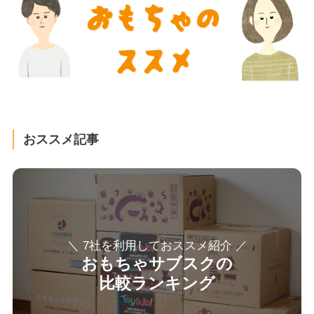
おススメ記事
＼ 7社を利用しておススメ紹介 ／
おもちゃサブスクの
比較ランキング